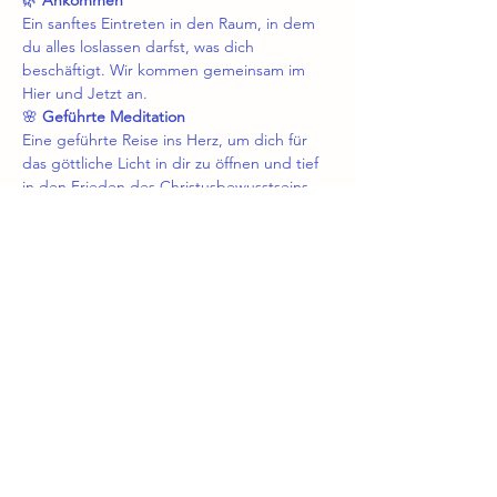
Ein sanftes Eintreten in den Raum, in dem 
du alles loslassen darfst, was dich 
beschäftigt. Wir kommen gemeinsam im 
Hier und Jetzt an.
🌸 
Geführte Meditation
Eine geführte Reise ins Herz, um dich für 
das göttliche Licht in dir zu öffnen und tief 
in den Frieden des Christusbewusstseins 
einzutauchen.
Mehr anzeigen
Diese Veranstaltung teilen
Enchi