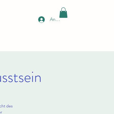
Anmelden
sstsein
icht des
er