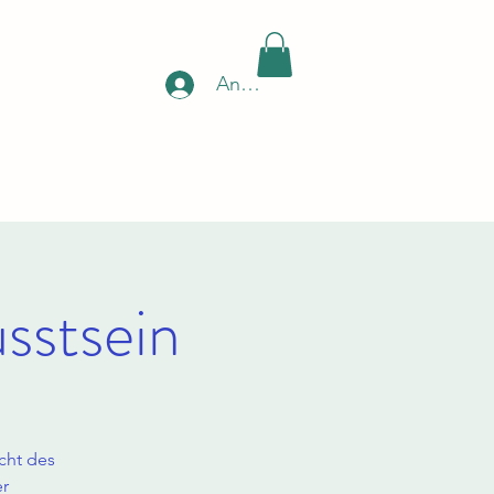
Anmelden
sstsein
icht des
er